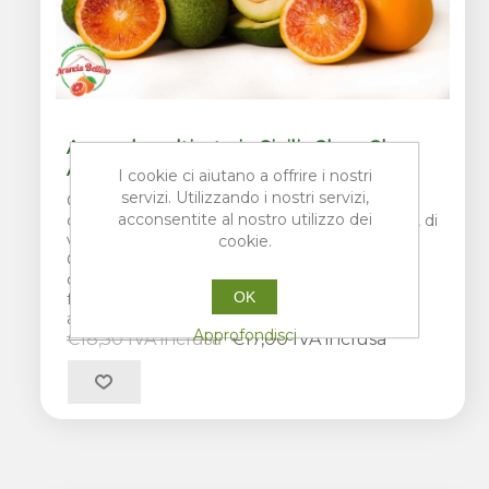
Avocado coltivato in Sicilia 2kg + 2kg
Arance
I cookie ci aiutano a offrire i nostri
servizi. Utilizzando i nostri servizi,
Cassettina composta da 2 kg di Avocado
acconsentite al nostro utilizzo dei
coltivato in Sicilia varietà Hass + 2 kg di Arance, di
varietà in base alla disponibilità del momento.
cookie.
Coltivati ai piedi dell'Etna, in Sicilia. Per
organizzare meglio la raccolta e garantire la
OK
freschezza del prodotto, gli ordini contenenti
avocado verranno spediti ogni Lunedì.
Approfondisci
€18,50 IVA inclusa
€17,00 IVA inclusa