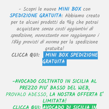
-
Scopri le nuove
MINI BOX
con
SPEDIZIONE GRATUITA
: Abbiamo creato
per te alcuni prodotti da 9kg che potrai
acquistare
senza costi aggiuntivi di
spedizione, nonostante non raggiungano i
18kg previsti di norma
per la spedizione
gratuita!
CLICCA QUI:
MINI BOX SPEDIZIONE
GRATUITA
-AVOCADO COLTIVATO IN SICILIA AL
PREZZO PIU' BASSO DEL WEB,
PROVALO ADESSO,
LA NOSTRA OFFERTA E'
LIMITATA!
CLICCA QUI:
AVOCADO DI SICILIA IN