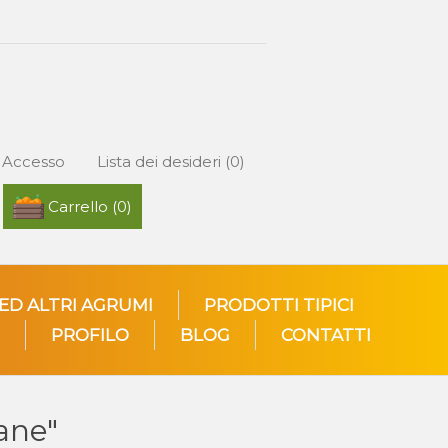
Accesso
Lista dei desideri
(0)
Carrello
(0)
 ED ALTRI AGRUMI
PRODOTTI TIPICI
PROFILO
BLOG
CONTATTI
iane"