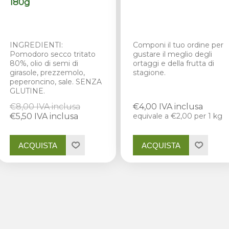
180g
INGREDIENTI:
Componi il tuo ordine per
Pomodoro secco tritato
gustare il meglio degli
80%, olio di semi di
ortaggi e della frutta di
girasole, prezzemolo,
stagione.
peperoncino, sale. SENZA
GLUTINE.
€8,00 IVA inclusa
€4,00 IVA inclusa
€5,50 IVA inclusa
equivale a €2,00 per 1 kg
ACQUISTA
ACQUISTA