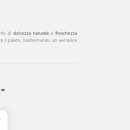
onfo di
dolcezza naturale
e
freschezza
erà il palato, trasformando un semplice
 ❤️