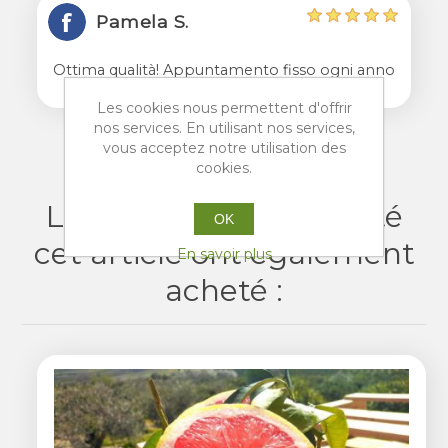
Pamela S.
Ottima qualità! Appuntamento fisso ogni anno
per l'acquisto di ottime arance!
Les cookies nous permettent d'offrir
nos services. En utilisant nos services,
vous acceptez notre utilisation des
cookies.
Les clients ayant acheté
OK
cet article ont également
En savoir plus
acheté :