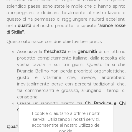
splendido paese, sono state le molle che ci hanno spinto
a impegnarci e dedicarci totalmente al nostro lavoro e
questo ci ha permesso di raggiungere risultati eccellenti
nella
qualità
del nostro prodotto, le squisite
“arance rosse
di Sicilia”
.
Questo sito nasce con due obiettivi ben precisi:
Assicuravi la
freschezza
e la
genuinità
di un ottimo
prodotto completamente italiano, dalla raccolta alla
vostra tavola in soli tre giorni: Questo fa sì che
l'Arancia Bellino non perda proprietà organolettiche,
gusto e vitamine che, invece, andrebbero
inevitabilmente perse con percorsi tradizionali che,
tra commercianti e grossisti, allungano i tempi di
consegna;
Creare un rapporto diretto tra
Chi Produce e Chi
Consuma
: la cosiddetta
Filiera Corta
.
I cookie ci aiutano a offrire i nostri
servizi. Utilizzando i nostri servizi,
acconsentite al nostro utilizzo dei
Quali sono i vantaggi della Filiera Corta?
cookie.