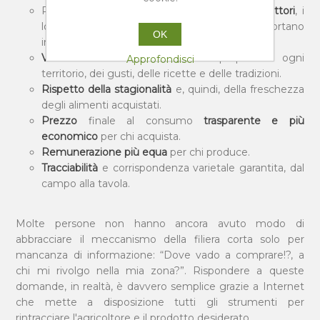
Possibilità di
conoscere direttamente i produttori
, i
loro metodi di lavoro, la storia dei cibi che si portano
OK
in tavola.
Valorizzazione delle coltivazioni
proprie di ogni
Approfondisci
territorio, dei gusti, delle ricette e delle tradizioni.
Rispetto della stagionalità
e, quindi, della freschezza
degli alimenti acquistati.
Prezzo
finale al consumo
trasparente e più
economico
per chi acquista.
Remunerazione più equa
per chi produce.
Tracciabilità
e corrispondenza varietale garantita, dal
campo alla tavola.
Molte persone non hanno ancora avuto modo di
abbracciare il meccanismo della filiera corta solo per
mancanza di informazione: “Dove vado a comprare!?, a
chi mi rivolgo nella mia zona?”. Rispondere a queste
domande, in realtà, è davvero semplice grazie a Internet
che mette a disposizione tutti gli strumenti per
rintracciare l'agricoltore e il prodotto desiderato.