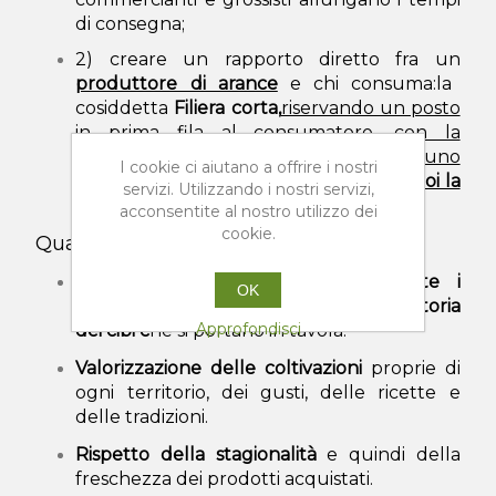
di consegna;
2) creare un rapporto diretto fra
un
produttore di arance
e chi consuma:
la
cosiddetta
Filiera corta,
riservando un posto
in prima fila al consumatore, con la
consapevolezza di dipendere l'uno
I cookie ci aiutano a offrire i nostri
dall'altro.
Un cliente soddisfatto è per noi la
servizi. Utilizzando i nostri servizi,
migliore pubblicità!
acconsentite al nostro utilizzo dei
cookie.
Quali i vantaggi della Filiera Corta?
Possibilità di
conoscere direttamente i
OK
produttori
, i loro metodi di lavoro,
la storia
Approfondisci
dei cibi c
he si portano in tavola.
Valorizzazione delle coltivazioni
proprie di
ogni territorio, dei gusti, delle ricette e
delle tradizioni.
Rispetto della stagionalità
e quindi della
freschezza dei prodotti acquistati.