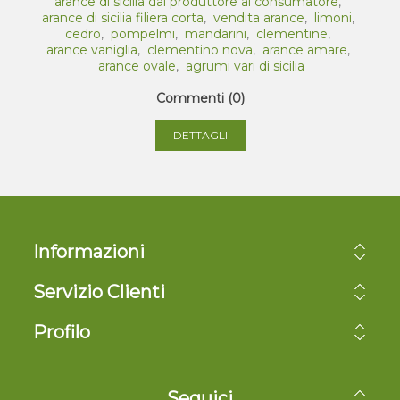
arance di sicilia dal produttore al consumatore
,
arance di sicilia filiera corta
,
vendita arance
,
limoni
,
cedro
,
pompelmi
,
mandarini
,
clementine
,
arance vaniglia
,
clementino nova
,
arance amare
,
arance ovale
,
agrumi vari di sicilia
Commenti (0)
DETTAGLI
Informazioni
Servizio Clienti
Profilo
Seguici