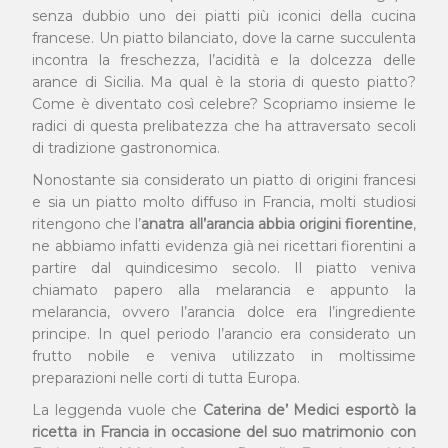
senza dubbio uno dei piatti più iconici della cucina
francese. Un piatto bilanciato, dove la carne succulenta
incontra la freschezza, l’acidità e la dolcezza delle
arance di Sicilia. Ma qual è la storia di questo piatto?
Come è diventato così celebre? Scopriamo insieme le
radici di questa prelibatezza che ha attraversato secoli
di tradizione gastronomica.
Nonostante sia considerato un piatto di origini francesi
e sia un piatto molto diffuso in Francia, molti studiosi
ritengono che l’
anatra all’arancia abbia origini fiorentine
,
ne abbiamo infatti evidenza già nei ricettari fiorentini a
partire dal quindicesimo secolo. Il piatto veniva
chiamato papero alla melarancia e appunto la
melarancia, ovvero l’arancia dolce era l’ingrediente
principe. In quel periodo l’arancio era considerato un
frutto nobile e veniva utilizzato in moltissime
preparazioni nelle corti di tutta Europa.
La leggenda vuole che
Caterina de’ Medici esportò la
ricetta in Francia in occasione del suo matrimonio con