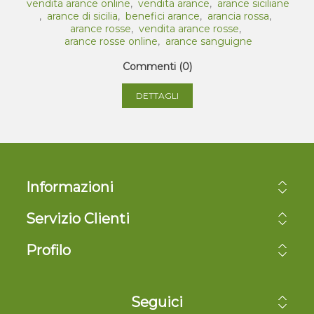
vendita arance online
,
vendita arance
,
arance siciliane
,
arance di sicilia
,
benefici arance
,
arancia rossa
,
arance rosse
,
vendita arance rosse
,
arance rosse online
,
arance sanguigne
Commenti (0)
DETTAGLI
Informazioni
Servizio Clienti
Profilo
Seguici