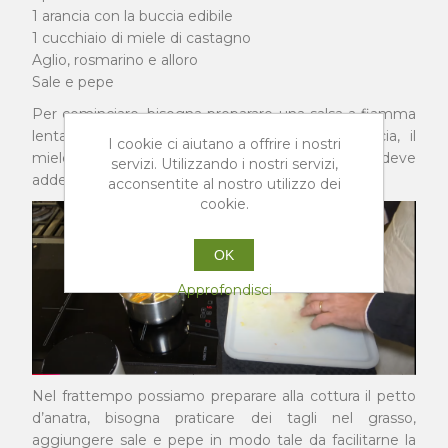
1 arancia con la buccia edibile
1 cucchiaio di miele di castagno
Aglio, rosmarino e alloro
Sale e pepe
Per cominciare, bisogna preparare una salsa a fiamma
lenta. In un tegamino, versare il succo d’arancia, il
I cookie ci aiutano a offrire i nostri
miele e qualche scorza di arancia. La salsa deve
servizi. Utilizzando i nostri servizi,
addensarsi e caramellare.
acconsentite al nostro utilizzo dei
cookie.
OK
Approfondisci
Nel frattempo possiamo preparare alla cottura il petto
d’anatra, bisogna praticare dei tagli nel grasso,
aggiungere sale e pepe in modo tale da facilitarne la