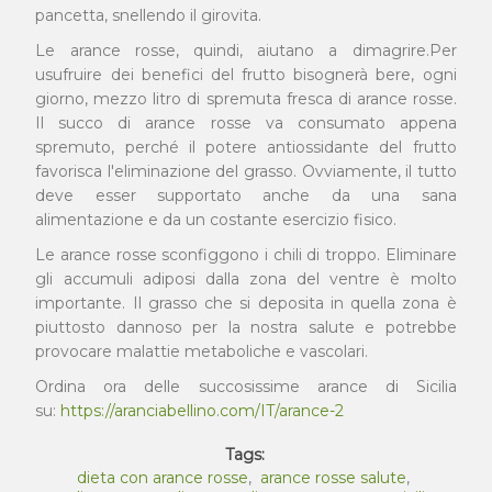
pancetta, snellendo il girovita.
Le arance rosse, quindi, aiutano a dimagrire.Per
usufruire dei benefici del frutto bisognerà bere, ogni
giorno, mezzo litro di spremuta fresca di arance rosse.
Il succo di arance rosse va consumato appena
spremuto, perché il potere antiossidante del frutto
favorisca l'eliminazione del grasso. Ovviamente, il tutto
deve esser supportato anche da una sana
alimentazione e da un costante esercizio fisico.
Le arance rosse sconfiggono i chili di troppo. Eliminare
gli accumuli adiposi dalla zona del ventre è molto
importante. Il grasso che si deposita in quella zona è
piuttosto dannoso per la nostra salute e potrebbe
provocare malattie metaboliche e vascolari.
Ordina ora delle succosissime arance di Sicilia
su:
https://aranciabellino.com/IT/arance-2
Tags:
dieta con arance rosse
,
arance rosse salute
,