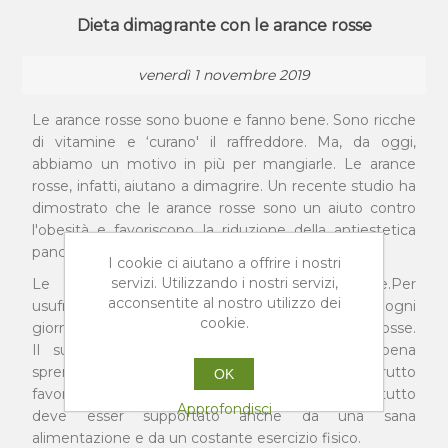
Dieta dimagrante con le arance rosse
venerdì 1 novembre 2019
Le arance rosse sono buone e fanno bene. Sono ricche
di vitamine e ‘curano' il raffreddore. Ma, da oggi,
abbiamo un motivo in più per mangiarle. Le arance
rosse, infatti, aiutano a dimagrire. Un recente studio ha
dimostrato che le arance rosse sono un aiuto contro
l'obesità e favoriscono la riduzione della antiestetica
pancetta, snellendo il girovita.
I cookie ci aiutano a offrire i nostri
servizi. Utilizzando i nostri servizi,
Le arance rosse, quindi, aiutano a dimagrire.Per
acconsentite al nostro utilizzo dei
usufruire dei benefici del frutto bisognerà bere, ogni
cookie.
giorno, mezzo litro di spremuta fresca di arance rosse.
Il succo di arance rosse va consumato appena
spremuto, perché il potere antiossidante del frutto
OK
favorisca l'eliminazione del grasso. Ovviamente, il tutto
Approfondisci
deve esser supportato anche da una sana
alimentazione e da un costante esercizio fisico.