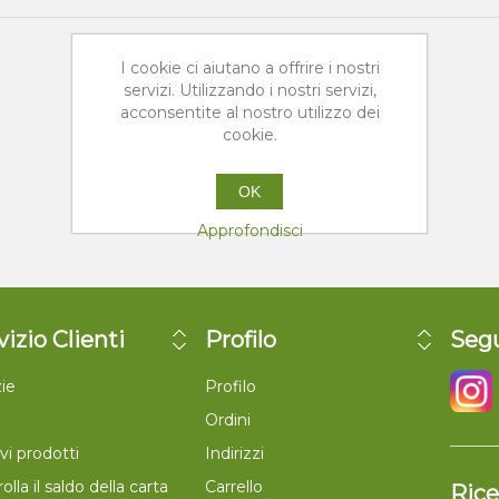
I cookie ci aiutano a offrire i nostri
servizi. Utilizzando i nostri servizi,
acconsentite al nostro utilizzo dei
cookie.
OK
Approfondisci
vizio Clienti
Profilo
Segu
ie
Profilo
Ordini
vi prodotti
Indirizzi
olla il saldo della carta
Carrello
Rice