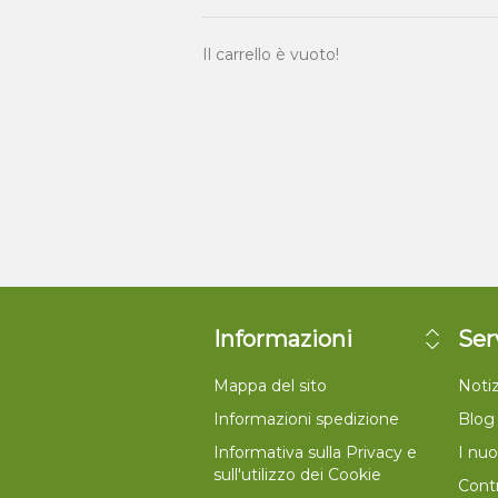
Il carrello è vuoto!
Informazioni
Ser
Mappa del sito
Notiz
Informazioni spedizione
Blog
Informativa sulla Privacy e
I nuo
sull'utilizzo dei Cookie
Contr