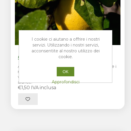
I cookie ci aiutano a offrire i nostri
servizi. Utilizzando i nostri servizi,
acconsentite al nostro utilizzo dei
cookie.
5 pz limoni di Sicilia
AranciaBellino vi offre la possibilità di assaggiare i
nostri limoni, ordina "5 limoni di Sicilia" che
OK
verranno inseriti IN SOSTITUZIONE ad alcune
Approfondisci
arance.
€1,50 IVA inclusa