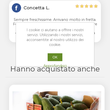
Concetta L.
Sempre freschissime. Arrivano molto in fretta.
Fortunata e Francesco si preoccupano sempre
di chiedere se le arance inviate sono in
I cookie ci aiutano a offrire i nostri
condizioni ottimali. Una professionalità e una
servizi. Utilizzando i nostri servizi,
cortesia che non hanno eguali.
acconsentite al nostro utilizzo dei
cookie.
OK
Approfondisci
Hanno acquistato anche